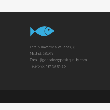
Ctra. Villaverde a Vallecas, 3
Madrid, 28053
Email:
jlgonzalez@peskiquality.com
Teléfono:
917 38 59 20