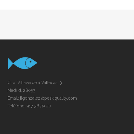
Ctra. Villaverde a Vallecas, 3
Madrid, 28053
Email:
jlgonzalez@peskiquality.com
Teléfono:
917 38 59 20