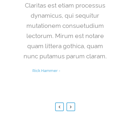
Claritas est etiam processus
Lorem ipsum dolor sit amet,
feugiat delicata liberavisse id
dynamicus, qui sequitur
mutationem consuetudium
cum, no quo maiorum
intellegebat, liber regione eu
lectorum. Mirum est notare
sit. Mea cu case ludus integre,
quam littera gothica, quam
vide viderer eleifend ex mea.
nunc putamus parum claram.
His ay diceret, cum et atqui
Rick Hammer
-
www.yourwebsite.zt
placerat.
Alan Snow
-
www.yourwebsite.zt