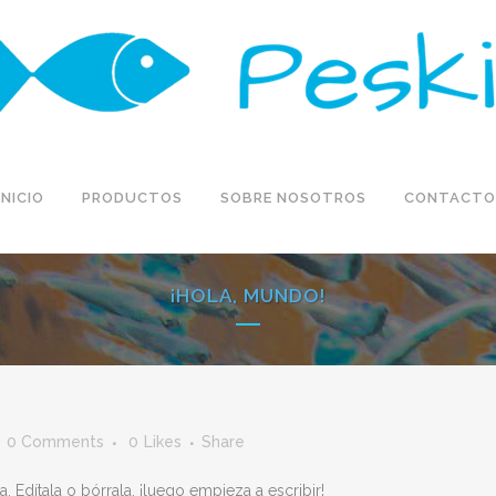
INICIO
PRODUCTOS
SOBRE NOSOTROS
CONTACTO
¡HOLA, MUNDO!
0 Comments
0
Likes
Share
 Edítala o bórrala, ¡luego empieza a escribir!