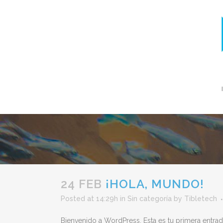
24 FEB
¡HOLA, MUNDO!
Posted at 14:29h
in
Sin categoría
by
Tibletech
Bienvenido a WordPress. Esta es tu primera entrada.