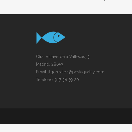
Ctra. Villaverde a Vallecas, 3
Madrid, 28053
Email:
jlgonzalez@peskiquality.com
Teléfono:
917 38 59 20